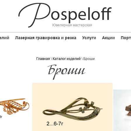
Ювелирная мастерская
елий
Лазерная гравировка и резка
Услуги
Акции
Порт
Главная
\
Каталог изделий
\
Броши
Броши