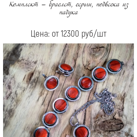
Комплект — браслет, серьги, подвеска из
падука
Цена: от
12300
руб/шт