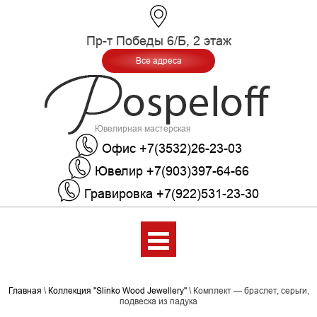
Пр-т Победы 6/Б, 2 этаж
Все адреса
Ювелирная мастерская
Офис +7(3532)26-23-03
Ювелир +7(903)397-64-66
Гравировка +7(922)531-23-30
Меню
Главная
\
Коллекция "Slinko Wood Jewellery"
\
Комплект — браслет, серьги,
подвеска из падука